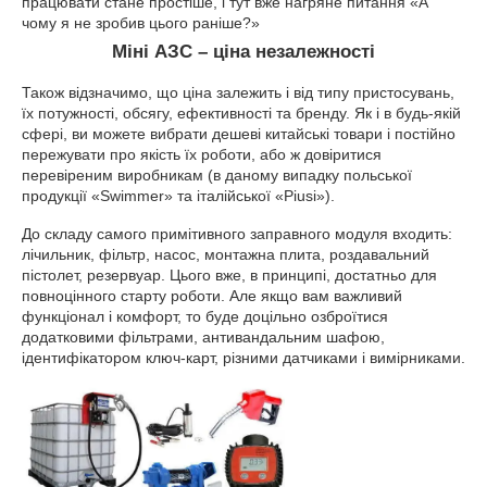
працювати стане простіше, і тут вже нагряне питання «А
чому я не зробив цього раніше?»
Міні АЗС – ціна незалежності
Також відзначимо, що ціна залежить і від типу пристосувань,
їх потужності, обсягу, ефективності та бренду. Як і в будь-якій
сфері, ви можете вибрати дешеві китайські товари і постійно
пережувати про якість їх роботи, або ж довіритися
перевіреним виробникам (в даному випадку польської
продукції «Swimmer» та італійської «Piusi»).
До складу самого примітивного заправного модуля входить:
лічильник, фільтр, насос, монтажна плита, роздавальний
пістолет, резервуар. Цього вже, в принципі, достатньо для
повноцінного старту роботи. Але якщо вам важливий
функціонал і комфорт, то буде доцільно озброїтися
додатковими фільтрами, антивандальним шафою,
ідентифікатором ключ-карт, різними датчиками і вимірниками.