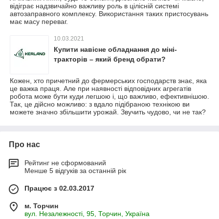
відіграє надзвичайно важливу роль в цілісній системі
автозаправного комплексу. Використання таких пристосувань
має масу переваг.
10.03.2021
Купити навісне обладнання до міні-
тракторів – який бренд обрати?
Кожен, хто причетний до фермерських господарств знає, яка
це важка праця. Але при наявності відповідних агрегатів
робота може бути куди легшою і, що важливо, ефективнішою.
Так, це дійсно можливо: з вдало підібраною технікою ви
можете значно збільшити урожай. Звучить чудово, чи не так?
Про нас
Рейтинг не сформований
Менше 5 відгуків за останній рік
Працює з 02.03.2017
м. Торчин
вул. Незалежності, 95, Торчин, Україна