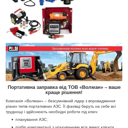
Портативна заправка від ТОВ «Волман» – ваше
краще рішення!
Компанія «Волман» – безсумнівний лідер з впровадження
різних типів портативних АЗС. Її фахівці беруть на себе всі
труднощі і здійснюють необхідні роботи під ключ:
планування АЗС;
підбір комплектації з урахуванням всіх вимог клієнта,