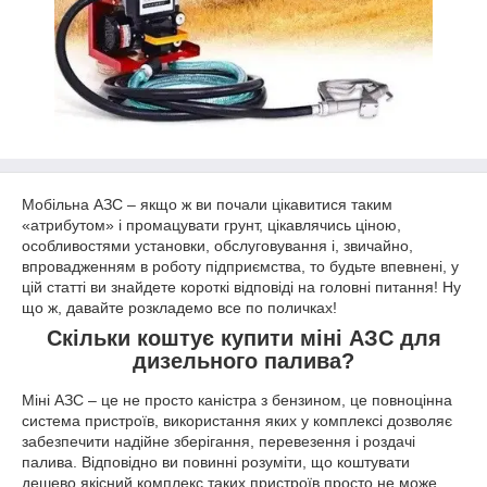
Мобільна АЗС – якщо ж ви почали цікавитися таким
«атрибутом» і промацувати грунт, цікавлячись ціною,
особливостями установки, обслуговування і, звичайно,
впровадженням в роботу підприємства, то будьте впевнені, у
цій статті ви знайдете короткі відповіді на головні питання! Ну
що ж, давайте розкладемо все по поличках!
Скільки коштує купити міні АЗС для
дизельного палива?
Міні АЗС – це не просто каністра з бензином, це повноцінна
система пристроїв, використання яких у комплексі дозволяє
забезпечити надійне зберігання, перевезення і роздачі
палива. Відповідно ви повинні розуміти, що коштувати
дешево якісний комплекс таких пристроїв просто не може,