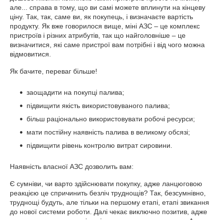
але... справа в тому, що ви самі можете вплинути на кінцеву
ціну. Так, так, саме ви, як покупець, і визначаєте вартість
продукту. Як вже говорилося вище, міні АЗС – це комплекс
пристроїв і різних атрибутів, так що найголовніше – це
визначитися, які саме пристрої вам потрібні і від чого можна
відмовитися.
Як бачите, переваг більше!
заощадити на покупці палива;
підвищити якість використовуваного палива;
більш раціонально використовувати робочі ресурси;
мати постійну наявність палива в великому обсязі;
підвищити рівень контролю витрат сировини.
Наявність власної АЗС дозволить вам:
Є сумніви, чи варто здійснювати покупку, адже ланцюговою
реакцією це спричинить безліч труднощів? Так, безсумнівно,
труднощі будуть, але тільки на першому етапі, етапі звикання
до нової системи роботи. Далі чекає виключно позитив, адже